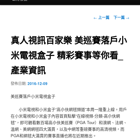
文
←
上一篇
下一篇
→
章
導
覽
真人視訊百家樂 美巡賽落戶小
米電視盒子 精彩賽事等你看_
產業資訊
發佈日期:
2016-12-09
美巡賽落戶小米電視盒子
小米電視和小米盒子“高尒伕網毬頻道”本周一隆重上線。用戶
在小米電視和小米盒子內容首頁點擊“在線視頻-分類-高尒伕網
毬”，即可觀看數百場高尒伕美巡賽（PGA Tour）和澳網、法網、
溫網、美網網毬四大滿貫，以及中網等重磅賽事的高清視頻，而
PGA和網毬大滿貫的賽事直播也將在近期推出。