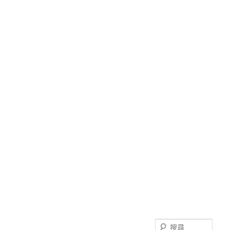
跳
至
搜