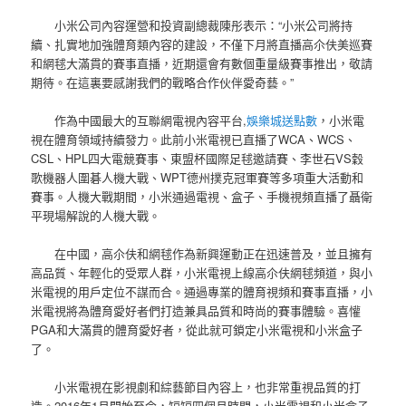
小米公司內容運營和投資副總裁陳彤表示：“小米公司將持
續、扎實地加強體育類內容的建設，不僅下月將直播高尒伕美巡賽
和網毬大滿貫的賽事直播，近期還會有數個重量級賽事推出，敬請
期待。在這裏要感謝我們的戰略合作伙伴愛奇藝。”
作為中國最大的互聯網電視內容平台,
娛樂城送點數
，小米電
視在體育領域持續發力。此前小米電視已直播了WCA、WCS、
CSL、HPL四大電競賽事、東盟杯國際足毬邀請賽、李世石VS穀
歌機器人圍碁人機大戰、WPT德州撲克冠軍賽等多項重大活動和
賽事。人機大戰期間，小米通過電視、盒子、手機視頻直播了聶衛
平現場解說的人機大戰。
在中國，高尒伕和網毬作為新興運動正在迅速普及，並且擁有
高品質、年輕化的受眾人群，小米電視上線高尒伕網毬頻道，與小
米電視的用戶定位不謀而合。通過專業的體育視頻和賽事直播，小
米電視將為體育愛好者們打造兼具品質和時尚的賽事體驗。喜懽
PGA和大滿貫的體育愛好者，從此就可鎖定小米電視和小米盒子
了。
小米電視在影視劇和綜藝節目內容上，也非常重視品質的打
造。2016年1月開始至今，短短四個月時間，小米電視和小米盒子