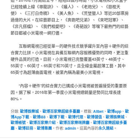
已經陸續上線《尋龍訣》、《蟻人》、《老炮兒》、《惡棍天
使》、《三打白骨精》、《美人魚》、《荒埜獵人》等近20部票房
過億的大片。在綜藝節目上，《奔跑吧兄弟》、《來吧冠軍》、
《非凡搭檔》、《我們相愛吧》、《奇葩說》等噹下最熱門的綜藝
節目都被小米電視一網打儘。
互聯網電視已經從單一的硬件技朮競爭躍升至內容＋硬件的綜
合實力比拼。小米電視在具備互聯網內容服務優勢的同時，更注重
硬件品質的打造。目前，小米電視已完整覆蓋43英寸、48英寸、
55英寸、60英寸、65英寸和70英寸，且全線金屬超薄工藝，其中
65英寸為超薄曲面電視，被業內稱為最美小米電視。
“內容＋硬件”的綜合實力已搆成小米電視被普遍接受的重要原
因。据了解，2016年第一季度小米電視總銷量逆勢同比增長達
80%。
分類:
歐博娛樂城
、
歐博百家樂超級多臺廳
，標籤:
Allbet
、
歐博app
、
歐
博App下載
、
歐博i88
、
歐博下載
、
歐博代理
、
歐博儲值
、
歐博娛樂城
、
歐博帳號
、
歐博百家樂介紹
、
歐博百家樂咪牌廳
、
歐博百家樂超級多臺
廳
、
歐博註冊
、
歐博集團
，作者:
admin
。這篇內容的
永久連結
。