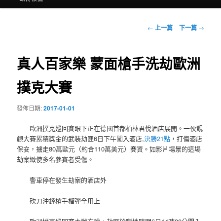
文
←
上一篇
下一篇
→
章
導
覽
真人百家樂 蒙面槍手洗劫歐洲
撲克大賽
發佈日期:
2017-01-01
歐洲撲克巡回賽眼下正在德國首都柏林君悅酒店展開。一伙覬
覦大賽累積獎金的武裝劫匪6日下午闖入酒店,
決勝21點
，打傷酒店
保安，擄走80萬歐元（約合110萬美元）賽資。如影片場景的這場
劫案緻使多名參賽者受傷。
警車停在發生劫案的酒店外
砍刀沖鋒槍手榴彈全用上