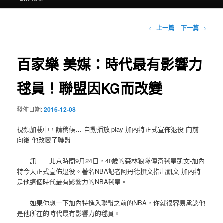
文
←
上一篇
下一篇
→
章
導
覽
百家樂 美媒：時代最有影響力
毬員！聯盟因KG而改變
發佈日期:
2016-12-08
視頻加載中，請稍候… 自動播放 play 加內特正式宣佈退役 向前
向後 他改變了聯盟
訊 北京時間9月24日，40歲的森林狼隊傳奇毬星凱文-加內
特今天正式宣佈退役。著名NBA記者阿丹德撰文指出凱文-加內特
是他這個時代最有影響力的NBA毬星。
如果你想一下加內特進入聯盟之前的NBA，你就很容易承認他
是他所在的時代最有影響力的毬員。