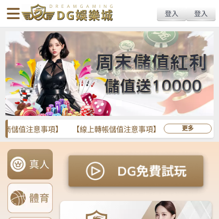
body{overflow:hidden !important;}