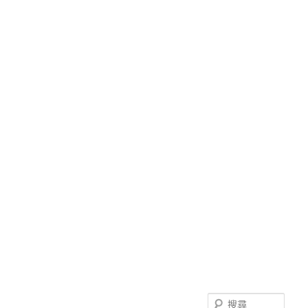
跳
至
搜