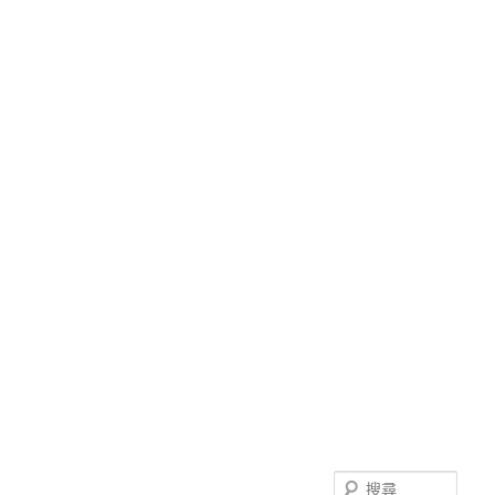
跳
至
搜