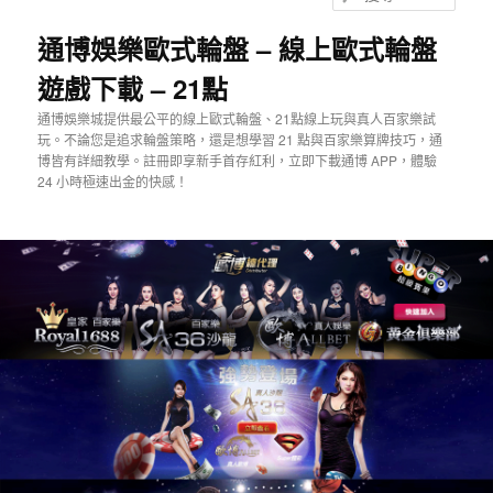
主
尋
要
通博娛樂歐式輪盤 – 線上歐式輪盤
內
遊戲下載 – 21點
容
通博娛樂城提供最公平的線上歐式輪盤、21點線上玩與真人百家樂試
玩。不論您是追求輪盤策略，還是想學習 21 點與百家樂算牌技巧，通
博皆有詳細教學。註冊即享新手首存紅利，立即下載通博 APP，體驗
24 小時極速出金的快感！