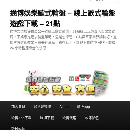
主
尋
要
通博娛樂歐式輪盤 – 線上歐式輪盤
內
遊戲下載 – 21點
容
通博娛樂城提供最公平的線上歐式輪盤、21點線上玩與真人百家樂試
玩。不論您是追求輪盤策略，還是想學習 21 點與百家樂算牌技巧，通
博皆有詳細教學。註冊即享新手首存紅利，立即下載通博 APP，體驗
24 小時極速出金的快感！
主
加入會員
歐博娛樂城
Allbet
歐博app
要
選
歐博App下載
歐博下載
歐博代理
歐博儲值
單
歐博帳號