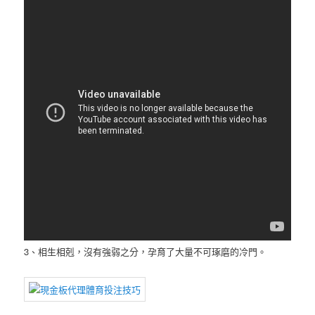
3、相生相剋，沒有強弱之分，孕育了大量不可琢磨的冷門。