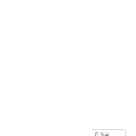
跳
至
搜