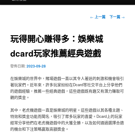
文
←
上一篇
下一篇
→
章
導
覽
玩得開心賺得多：娛樂城
dcard玩家推薦經典遊戲
發佈日期:
2023-09-28
在娛樂城的世界中，賭場遊戲一直以其令人著迷的刺激和機會吸引
著玩家們。近年來，許多玩家紛紛在Dcard等社交平台上分享他們
的遊戲經驗，推薦一些經典遊戲，這些遊戲既有趣又有潛力賺取可
觀的獎金。
其中，老虎機遊戲一直是娛樂城的明星。這些遊戲以其各種主題、
特效和獎金功能而聞名，吸引了眾多玩家的喜愛。Dcard上的玩家
經常分享他們在老虎機遊戲中的大獲全勝，以及如何通過選擇合適
的機台和下注策略贏取高額獎金。