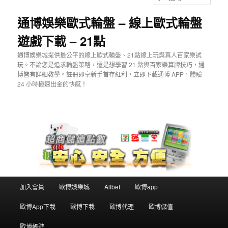
主
尋
要
通博娛樂歐式輪盤 – 線上歐式輪盤
內
遊戲下載 – 21點
容
通博娛樂城提供最公平的線上歐式輪盤、21點線上玩與真人百家樂試
玩。不論您是追求輪盤策略，還是想學習 21 點與百家樂算牌技巧，通
博皆有詳細教學。註冊即享新手首存紅利，立即下載通博 APP，體驗
24 小時極速出金的快感！
主
加入會員
歐博娛樂城
Allbet
歐博app
要
選
歐博App下載
歐博下載
歐博代理
歐博儲值
單
歐博帳號