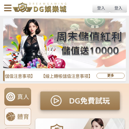
body{overflow:hidden !important;}