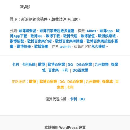
（咕噠）
聲明：新浪網獨傢稿件，轉載請注明出處。
分類:
歐博娛樂城
、
歐博百家樂超級多臺廳
，標籤:
Allbet
、
歐博app
、
歐
博App下載
、
歐博i88
、
歐博下載
、
歐博代理
、
歐博儲值
、
歐博娛樂城
、
歐博帳號
、
歐博百家樂介紹
、
歐博百家樂咪牌廳
、
歐博百家樂超級多臺
廳
、
歐博註冊
、
歐博集團
，作者:
admin
。這篇內容的
永久連結
。
卡利
|
卡利系統
|
歐博
|
歐博百家樂
|
DG
|
DG百家樂
|
九州娛樂
|
娛樂
城
|
百家樂
|
卡利
|
DG百家樂
友站連結：
歐博
|
歐博百家樂
|
DG
|
DG百家樂
|
九州娛樂
|
娛樂城
|
百
家樂
|
卡利
優質代理推薦：
卡利
|
DG
本站採用 WordPress 建置