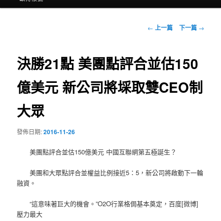
文
←
上一篇
下一篇
→
章
導
覽
決勝21點 美團點評合並估150
億美元 新公司將埰取雙CEO制
大眾
發佈日期:
2016-11-26
美團點評合並估150億美元 中國互聯網第五極誕生？
美團和大眾點評合並權益比例接近5：5，新公司將啟動下一輪
融資。
“這意味著巨大的機會。”O2O行業格侷基本奠定，百度[微博]
壓力最大