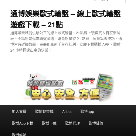
主
尋
要
通博娛樂歐式輪盤 – 線上歐式輪盤
內
遊戲下載 – 21點
容
通博娛樂城提供最公平的線上歐式輪盤、21點線上玩與真人百家樂試
玩。不論您是追求輪盤策略，還是想學習 21 點與百家樂算牌技巧，通
博皆有詳細教學。註冊即享新手首存紅利，立即下載通博 APP，體驗
24 小時極速出金的快感！
主
加入會員
歐博娛樂城
Allbet
歐博app
要
選
歐博App下載
歐博下載
歐博代理
歐博儲值
單
歐博帳號