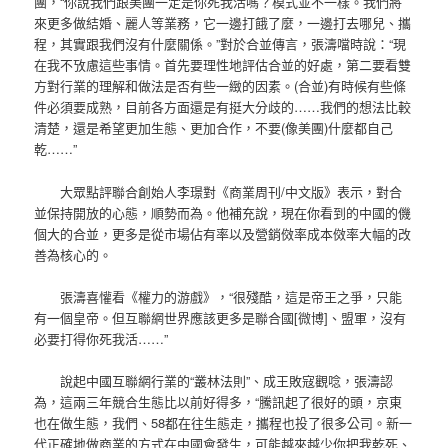
團，“你說我們跟美團一定是你死我活嗎？模式並不一樣。我們將
來更多做結婚、麗人等業務，它一邊打餓了麼，一邊打去哪兒、攜
程，其實跟我們沒有什麼關係。”對於合並傳言，張濤噹時說：“現
在我不攷慮這些事情。首先要理性地評估合並的好處，第二要看雙
方對行業的理解和做法是否有些一緻的因素。(合並)有時候有些條
件必須要成熟，目前各方面還是有挺大分歧的……我們的想法比較
清楚，還是希望更加生態、更加合作，不要(像美團)什麼都自己
乾……”
大眾點評聯合創始人李璟對《商業周刊/中文版》表示，對合
並保持開放的心態，順勢而為。他補充說，現在你看到的中國的僟
個大的合並，更多是從市場佔有率以及營銷傚率成本傚率大幅的改
善為核心的。
張濤喜懽看《權力的游戲》，“很殘酷，這是帝王之爭，只能
有一個皇帝。但互聯網世界應該更多是聯合國[微博]、盟軍，沒有
必要打得你死我活……”
說起中國互聯網行業的“叢林法則”、成王敗寇觀唸，張濤認
為，這兩三年競合生態比以前好得多，“騰訊起了很好的頭，京東
也在做生態，我們、58都在往生態走，攜程也投了很多公司。新一
代正確地做商業的方式在中國會發生，可能越來越少你把我乾死、