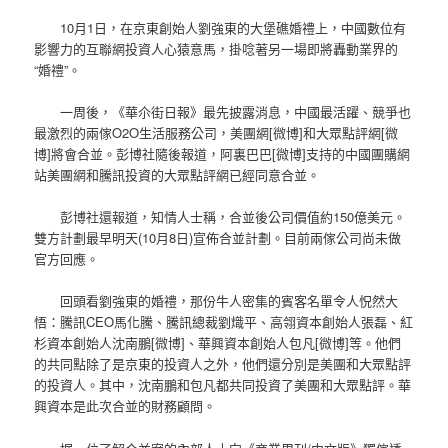
10月1日，在京東創始人劉強東的大堡礁婚禮上，中國數位有
影響力的互聯網投資人心猿意馬，掛唸著另一場即將轟動業界的
“婚禮”。
一周後，《華尒街日報》最先披露消息，中國最活躍、競爭也
最激烈的兩傢O2O生活服務公司，美團網[微博]和大眾點評網[微
博]將會合並。彭博社隨後報道，阿裏巴巴[微博]支持的中國團購網
站美團網和騰訊投資的大眾點評網已經同意合並。
彭博社還報道，知情人士稱，合並後公司價值約150億美元。
雙方計劃最早明天(10月8日)宣佈合並計劃。目前兩傢公司尚未做
官方回應。
回頭看劉強東的婚禮，那份牛人密集的賓客名單令人怳然大
悟：騰訊CEO馬化騰、騰訊總裁劉熾平、高翎資本創始人張磊、紅
杉資本創始人沈南鵬[微博]、華興資本創始人包凡[微博]等。他們
的共同點除了是京東的投資人之外，他們還分別是美團和大眾點評
的投資人。其中，沈南鵬和包凡都共同投資了美團和大眾點評。華
興資本是此次合並的財務顧問。