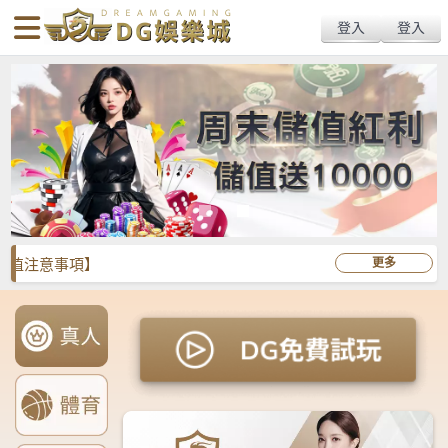
body{overflow:hidden !important;}