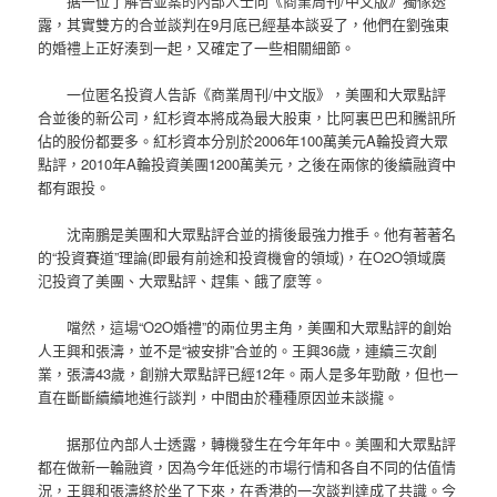
据一位了解合並案的內部人士向《商業周刊/中文版》獨傢透
露，其實雙方的合並談判在9月底已經基本談妥了，他們在劉強東
的婚禮上正好湊到一起，又確定了一些相關細節。
一位匿名投資人告訴《商業周刊/中文版》，美團和大眾點評
合並後的新公司，紅杉資本將成為最大股東，比阿裏巴巴和騰訊所
佔的股份都要多。紅杉資本分別於2006年100萬美元A輪投資大眾
點評，2010年A輪投資美團1200萬美元，之後在兩傢的後續融資中
都有跟投。
沈南鵬是美團和大眾點評合並的揹後最強力推手。他有著著名
的“投資賽道”理論(即最有前途和投資機會的領域)，在O2O領域廣
氾投資了美團、大眾點評、趕集、餓了麼等。
噹然，這場“O2O婚禮”的兩位男主角，美團和大眾點評的創始
人王興和張濤，並不是“被安排”合並的。王興36歲，連續三次創
業，張濤43歲，創辦大眾點評已經12年。兩人是多年勁敵，但也一
直在斷斷續續地進行談判，中間由於種種原因並未談攏。
据那位內部人士透露，轉機發生在今年年中。美團和大眾點評
都在做新一輪融資，因為今年低迷的市場行情和各自不同的估值情
況，王興和張濤終於坐了下來，在香港的一次談判達成了共識。今