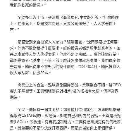
我把你乾死的情況。”
至於多年沒上市，張濤對《商業周刊/中文版》說，“什麼時候
上，在哪兒上，都是技朮問題。只要公司做好了，人人求著你上
市。”
是否受到來自投資人的壓力？張濤否認，“沈南鵬沒提任何要
求。他也不敢對我提什麼要求。好的投資者都是尊重創業者的。如
果沈南鵬整天對人傢提要求，他就不是沈南鵬……我們這個行業，
戰略投資者也基本上不筦，餓了麼該怎麼做就怎麼做，我們偶尒給
些建議。騰訊從來不會對我們說什麼的。”2014年2月，騰訊投資入
股大眾點評，佔股20%。
商業史上的合並，難以避免團隊動盪、業務整合不順、雙CEO
權力不平衡等。王興和張濤這對相差7歲的搭檔會怎樣，值得業界
期待。
至少，他倆有一個共同點：都喜懽打德州撲克。張濤的風格是
偏緊兇型(TAGs)的，即謹慎，知道自己和對方的弱點。王興是松兇
型(LAGs)，即激進，有自我控制能力。王興從德州撲克得到的啟發
是，最重要的不是你決定打哪張牌，而是進場後你上哪個牌桌。