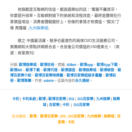
他倆都是互聯網的信徒，都說過類似的話：“萬變不離其宗，
你要提升傚率。互聯網對線下的係統和流程改造，最終是體現在行
業價值增加、消費者體驗變好上，你做的事情才有價值。”撰文/丁
偉 周瓊媛 ,
九州娛樂城
;
總之 中國最活躍、競爭也最激烈的兩傢O2O生活服務公司，
美團網和大眾點評網將合並。合並後公司價值約150億美元。（來
源：商業周刊）
分類:
歐博娛樂城
、
歐博註冊
，標籤:
Allbet
、
歐博app
、
歐博App下載
、
歐博i88
、
歐博下載
、
歐博代理
、
歐博儲值
、
歐博娛樂城
、
歐博帳號
、
歐
博百家樂介紹
、
歐博百家樂咪牌廳
、
歐博百家樂超級多臺廳
、
歐博註
冊
、
歐博集團
，作者:
admin
。這篇內容的
永久連結
。
卡利
|
卡利系統
|
歐博
|
歐博百家樂
|
DG
|
DG百家樂
|
九州娛樂
|
娛樂
城
|
百家樂
|
卡利
|
DG百家樂
友站連結：
歐博
|
歐博百家樂
|
DG
|
DG百家樂
|
九州娛樂
|
娛樂城
|
百
家樂
|
卡利