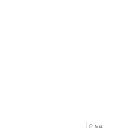
跳
至
搜