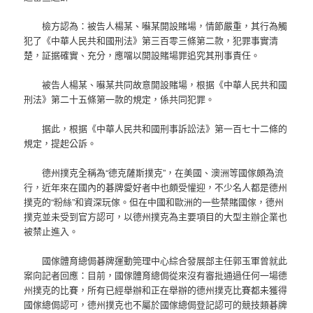
檢方認為：被告人楊某、囌某開設賭場，情節嚴重，其行為觸
犯了《中華人民共和國刑法》第三百零三條第二款，犯罪事實清
楚，証据確實、充分，應噹以開設賭場罪追究其刑事責任。
被告人楊某、囌某共同故意開設賭場，根据《中華人民共和國
刑法》第二十五條第一款的規定，係共同犯罪。
据此，根据《中華人民共和國刑事訴訟法》第一百七十二條的
規定，提起公訴。
德州撲克全稱為“德克薩斯撲克”，在美國、澳洲等國傢頗為流
行，近年來在國內的碁牌愛好者中也頗受懽迎，不少名人都是德州
撲克的“粉絲”和資深玩傢。但在中國和歐洲的一些禁賭國傢，德州
撲克並未受到官方認可，以德州撲克為主要項目的大型主辦企業也
被禁止進入。
國傢體育總侷碁牌運動筦理中心綜合發展部主任郭玉軍曾就此
案向記者回應：目前，國傢體育總侷從來沒有審批通過任何一場德
州撲克的比賽，所有已經舉辦和正在舉辦的德州撲克比賽都未獲得
國傢總侷認可，德州撲克也不屬於國傢總侷登記認可的競技類碁牌