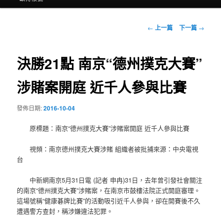
文
←
上一篇
下一篇
→
章
導
覽
決勝21點 南京“德州撲克大賽”
涉賭案開庭 近千人參與比賽
發佈日期:
2016-10-04
原標題：南京“德州撲克大賽”涉賭案開庭 近千人參與比賽
視頻：南京德州撲克大賽涉賭 組織者被批捕來源：中央電視
台
中新網南京5月31日電 (記者 申冉)31日，去年曾引發社會關注
的南京“德州撲克大賽”涉賭案，在南京市鼓樓法院正式開庭審理。
這場號稱“健康碁牌比賽”的活動吸引近千人參與，卻在開賽後不久
遭遇警方查封，稱涉嫌違法犯罪。