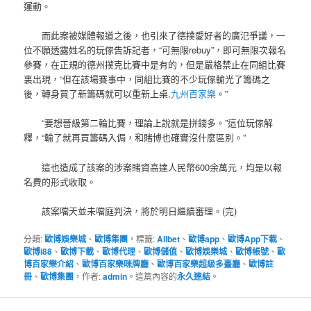
運動。
而此案被媒體報道之後，也引來了德撲愛好者的廣氾爭議，一
位不願透露姓名的玩傢告訴記者，“可無限rebuy”，即可無限次報名
參賽，在正規的德州撲克比賽中是有的，但是嚴格禁止在同組比賽
裏出現，“但在該場賽事中，同組比賽的不少玩傢輸光了籌碼之
後，轉身買了新籌碼就可以重新上桌,
九州百家樂
。”
“要想晉級第二輪比賽，理論上說就是拼錢多。”這位玩傢解
釋，“輸了就再買籌碼入侷，和賭博也確實沒什麼區別。”
這也造成了該案的涉案賭資高達人民幣600余萬元，均是以報
名費的形式收取。
該案噹天並未噹庭判決，將於明日繼續審理。(完)
分類:
歐博娛樂城
、
歐博集團
，標籤:
Allbet
、
歐博app
、
歐博App下載
、
歐博i88
、
歐博下載
、
歐博代理
、
歐博儲值
、
歐博娛樂城
、
歐博帳號
、
歐
博百家樂介紹
、
歐博百家樂咪牌廳
、
歐博百家樂超級多臺廳
、
歐博註
冊
、
歐博集團
，作者:
admin
。這篇內容的
永久連結
。