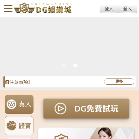
body{overflow:hidden !important;}