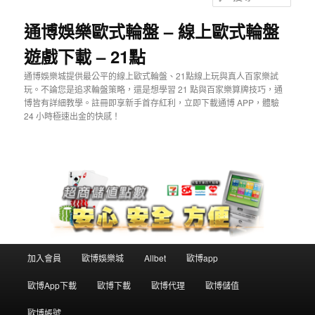
主
尋
要
通博娛樂歐式輪盤 – 線上歐式輪盤
內
遊戲下載 – 21點
容
通博娛樂城提供最公平的線上歐式輪盤、21點線上玩與真人百家樂試
玩。不論您是追求輪盤策略，還是想學習 21 點與百家樂算牌技巧，通
博皆有詳細教學。註冊即享新手首存紅利，立即下載通博 APP，體驗
24 小時極速出金的快感！
主
加入會員
歐博娛樂城
Allbet
歐博app
要
選
歐博App下載
歐博下載
歐博代理
歐博儲值
單
歐博帳號