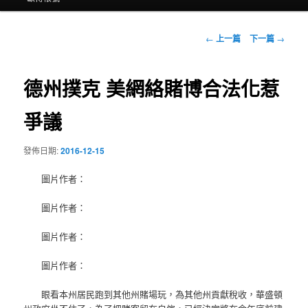
文
←
上一篇
下一篇
→
章
導
覽
德州撲克 美網絡賭博合法化惹
爭議
發佈日期:
2016-12-15
圖片作者：
圖片作者：
圖片作者：
圖片作者：
眼看本州居民跑到其他州賭場玩，為其他州貢獻稅收，華盛頓