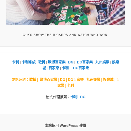
GUYS SHOW THEIR CARDS AND WATCH WHO WON.
卡利
|
卡利系統
|
歐博
|
歐博百家樂
|
DG
|
DG百家樂
|
九州娛樂
|
娛樂
城
|
百家樂
|
卡利
|
DG百家樂
友站連結：
歐博
|
歐博百家樂
|
DG
|
DG百家樂
|
九州娛樂
|
娛樂城
|
百
家樂
|
卡利
優質代理推薦：
卡利
|
DG
本站採用 WordPress 建置