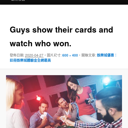
圖
片
Guys show their cards and
導
覽
watch who won.
發佈日期:
2020-04-27
，圖片尺寸:
600 × 400
，關聯文章:
娛樂城優惠：
註冊娛樂城體驗金全網最高