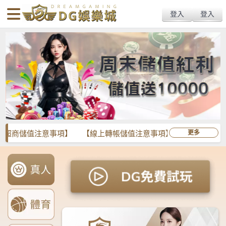
body{overflow:hidden !important;}