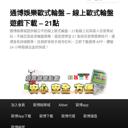
主
尋
要
通博娛樂歐式輪盤 – 線上歐式輪盤
內
遊戲下載 – 21點
容
通博娛樂城提供最公平的線上歐式輪盤、21點線上玩與真人百家樂試
玩。不論您是追求輪盤策略，還是想學習 21 點與百家樂算牌技巧，通
博皆有詳細教學。註冊即享新手首存紅利，立即下載通博 APP，體驗
24 小時極速出金的快感！
主
加入會員
歐博娛樂城
Allbet
歐博app
要
選
歐博App下載
歐博下載
歐博代理
歐博儲值
單
歐博帳號