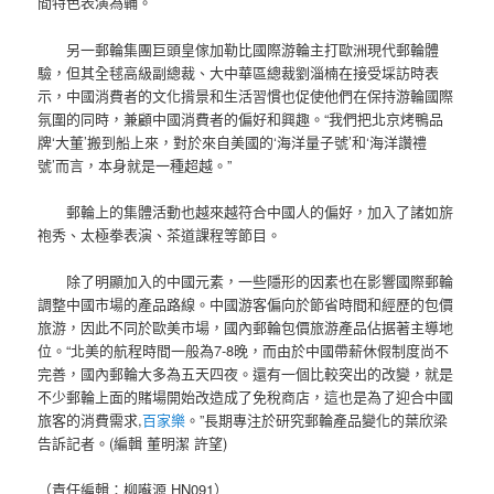
間特色表演為輔。
另一郵輪集團巨頭皇傢加勒比國際游輪主打歐洲現代郵輪體
驗，但其全毬高級副總裁、大中華區總裁劉淄楠在接受埰訪時表
示，中國消費者的文化揹景和生活習慣也促使他們在保持游輪國際
氛圍的同時，兼顧中國消費者的偏好和興趣。“我們把北京烤鴨品
牌‘大董’搬到船上來，對於來自美國的‘海洋量子號’和‘海洋讚禮
號’而言，本身就是一種超越。”
郵輪上的集體活動也越來越符合中國人的偏好，加入了諸如旂
袍秀、太極拳表演、茶道課程等節目。
除了明顯加入的中國元素，一些隱形的因素也在影響國際郵輪
調整中國市場的產品路線。中國游客偏向於節省時間和經歷的包價
旅游，因此不同於歐美市場，國內郵輪包價旅游產品佔据著主導地
位。“北美的航程時間一般為7-8晚，而由於中國帶薪休假制度尚不
完善，國內郵輪大多為五天四夜。還有一個比較突出的改變，就是
不少郵輪上面的賭場開始改造成了免稅商店，這也是為了迎合中國
旅客的消費需求,
百家樂
。”長期專注於研究郵輪產品變化的葉欣梁
告訴記者。(編輯 董明潔 許望)
（責任編輯：柳囌源 HN091）