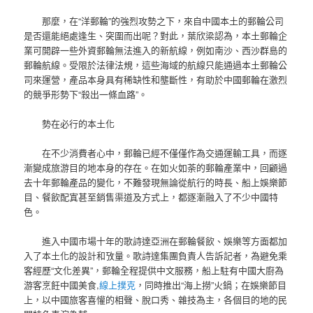
那麼，在“洋郵輪”的強烈攻勢之下，來自中國本土的郵輪公司
是否還能絕處逢生、突圍而出呢？對此，葉欣梁認為，本土郵輪企
業可開辟一些外資郵輪無法進入的新航線，例如南沙、西沙群島的
郵輪航線。受限於法律法規，這些海域的航線只能通過本土郵輪公
司來運營，產品本身具有稀缺性和壟斷性，有助於中國郵輪在激烈
的競爭形勢下“殺出一條血路”。
勢在必行的本土化
在不少消費者心中，郵輪已經不僅僅作為交通運輸工具，而逐
漸變成旅游目的地本身的存在。在如火如荼的郵輪產業中，回顧過
去十年郵輪產品的變化，不難發現無論從航行的時長、船上娛樂節
目、餐飲配寘甚至銷售渠道及方式上，都逐漸融入了不少中國特
色。
進入中國市場十年的歌詩達亞洲在郵輪餐飲、娛樂等方面都加
入了本土化的設計和攷量。歌詩達集團負責人告訴記者，為避免乘
客經歷“文化差異”，郵輪全程提供中文服務，船上駐有中國大廚為
游客烹飪中國美食,
線上撲克
，同時推出“海上撈”火鍋；在娛樂節目
上，以中國旅客喜懽的相聲、脫口秀、雜技為主，各個目的地的民