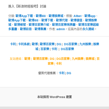
進入【新浪財經股吧】討論
分類:
歐博App下載
、
歐博i88
、
歐博娛樂城
，標籤:
Allbet
、
歐博app
、
歐博App下載
、
歐博i88
、
歐博下載
、
歐博代理
、
歐博儲值
、
歐博娛樂
城
、
歐博帳號
、
歐博百家樂介紹
、
歐博百家樂咪牌廳
、
歐博百家樂超級
多臺廳
、
歐博註冊
、
歐博集團
，作者:
admin
。這篇內容的
永久連結
。
卡利
|
卡利系統
|
歐博
|
歐博百家樂
|
DG
|
DG百家樂
|
九州娛樂
|
娛樂
城
|
百家樂
|
卡利
|
DG百家樂
友站連結：
歐博
|
歐博百家樂
|
DG
|
DG百家樂
|
九州娛樂
|
娛樂城
|
百
家樂
|
卡利
優質代理推薦：
卡利
|
DG
本站採用 WordPress 建置