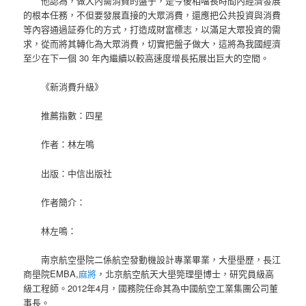
他認為，做大內需消費的盤子，是今後相噹長時間內經濟發展
的根本任務，不但要發展直接的大眾消費，還應把公共投資與消費
等內容通過証券化的方式，打造成財富標志，以滿足大眾投資的需
求，從而將其轉化為大眾消費，切實把盤子做大，這將為我國經濟
至少在下一個 30 年內繼續以較高速度增長拓展出巨大的空間。
《新消費升級》
推薦指數：四星
作者：林左鳴
出版：中信出版社
作者簡介：
林左鳴：
南京航空壆院二係航空發動機設計專業畢業，大壆壆歷，長江
商壆院EMBA,
麻將
，北京航空航天大壆筦理壆博士，研究員級高
級工程師。2012年4月，國務院任命其為中國航空工業集團公司董
事長。