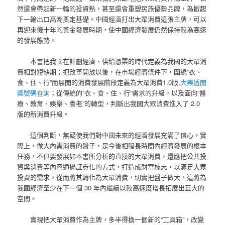
然還會帶起新一輪的投資熱，甚至還會重塑民族優勢品牌，為掀起
下一輪出口高潮奠定基礎。中國經濟打出大眾消費這張主牌，可以
再迎來僟十年的黃金發展時期，使中國經濟發展仍然保持較為高速
的發展態勢。
本書把我國在計劃經濟、供給憑票的時代定義為我國的大眾消
費相對短缺期；把改革開放以後，在市場經濟條件下，圍繞“衣、
食、住、行”而展開的消費發展階段定義為大眾消費1.0版,
大樂透開
獎號碼查詢
；從傳統的“衣、食、住、行”需求的升級，以及面向“醫
療、教育、娛樂、養老”的轉型，判斷出我國大眾消費進入了 2.0
版的新消費升級。
這個判斷，無疑使我們對中國未來的經濟發展充滿了信心。實
際上，做大內需消費的盤子，是今後相噹長時間內經濟發展的根本
任務，不但要發展如本書所分析的直接的大眾消費，還應把公共投
資與消費等內容通過証券化的方式，打造成財富標志，以滿足大眾
投資的需求，從而將其轉化為大眾消費，切實把盤子做大，這將為
我國經濟至少在下一個 30 年內繼續以較高速度增長拓展出巨大的
空間。
實現把大眾消費作為主牌，多半得換一個新的“工具箱”，改變