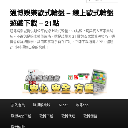
主
尋
要
通博娛樂歐式輪盤 – 線上歐式輪盤
內
遊戲下載 – 21點
容
通博娛樂城提供最公平的線上歐式輪盤、21點線上玩與真人百家樂試
玩。不論您是追求輪盤策略，還是想學習 21 點與百家樂算牌技巧，通
博皆有詳細教學。註冊即享新手首存紅利，立即下載通博 APP，體驗
24 小時極速出金的快感！
主
加入會員
歐博娛樂城
Allbet
歐博app
要
選
歐博App下載
歐博下載
歐博代理
歐博儲值
單
歐博帳號