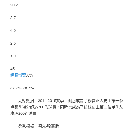
20.2
3.7
6.0
2.5
1.9
45,
網路博奕
.6%
37.7% 78.7%
亮點數据：2014-2015賽季，佩恩成為了穆雷州大史上第一位
單賽季得分超過700的球員，同時也成為了該校史上第二位單季助
攻超200的球員。
選秀模板：德文-哈裏斯