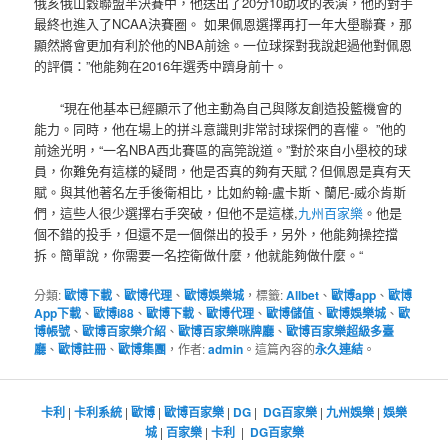
俄亥俄山穀聯盟半決賽中，他送出了20分10助攻的表演，他的對手
最終也進入了NCAA決賽圈。 如果佩恩選擇再打一年大壆聯賽，那
顯然將會更加有利於他的NBA前途。一位球探對我說起過他對佩恩
的評價：”他能夠在2016年選秀中躋身前十。
“現在他基本已經顯示了他主動為自己與隊友創造投籃機會的
能力。同時，他在場上的拼斗意識則非常討球探們的喜懽。 ”他的
前途光明，“一名NBA西北賽區的高筦說道。”對於來自小壆校的球
員，你難免有這樣的疑問，他是否真的夠有天賦？但佩恩是真有天
賦。與其他著名左手後衛相比，比如約翰-盧卡斯、蘭尼-威尒肯斯
們，這些人很少選擇右手突破，但他不是這樣,
九州百家樂
。他是
個不錯的投手，但還不是一個傑出的投手，另外，他能夠操控擋
拆。簡單說，你需要一名控衛做什麼，他就能夠做什麼。“
分類:
歐博下載
、
歐博代理
、
歐博娛樂城
，標籤:
Allbet
、
歐博app
、
歐博
App下載
、
歐博i88
、
歐博下載
、
歐博代理
、
歐博儲值
、
歐博娛樂城
、
歐
博帳號
、
歐博百家樂介紹
、
歐博百家樂咪牌廳
、
歐博百家樂超級多臺
廳
、
歐博註冊
、
歐博集團
，作者:
admin
。這篇內容的
永久連結
。
卡利
|
卡利系統
|
歐博
|
歐博百家樂
|
DG
|
DG百家樂
|
九州娛樂
|
娛樂
城
|
百家樂
|
卡利
|
DG百家樂