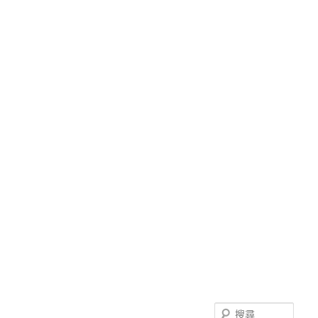
跳
至
搜