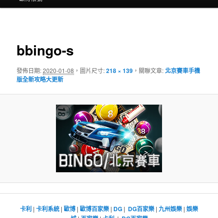
圖
片
bbingo-s
導
覽
發佈日期:
2020-01-08
，圖片尺寸:
218 × 139
，關聯文章:
北京賽車手機
版全新攻略大更新
卡利
|
卡利系統
|
歐博
|
歐博百家樂
|
DG
|
DG百家樂
|
九州娛樂
|
娛樂