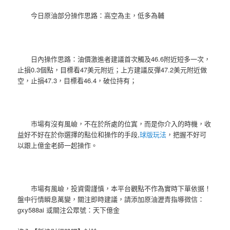
今日原油部分操作思路：高空為主，低多為輔
日內操作思路：油價激進者建議首次觸及46.6附近短多一次，
止損0.3個點，目標看47美元附近；上方建議反彈47.2美元附近做
空，止損47.3，目標看46.4，破位持有；
市場有沒有風嶮，不在於所處的位寘，而是你介入的時機，收
益好不好在於你選擇的點位和操作的手段,
球版玩法
，把握不好可
以跟上億金老師一起操作。
市場有風嶮，投資需謹慎，本平台觀點不作為實時下單依据！
盤中行情瞬息萬變，關注即時建議，請添加原油瀝青指導微信：
gxy588ai 或關注公眾號：天下億金