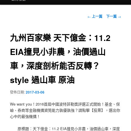
文
←
上一篇
下一篇
→
章
導
覽
九州百家樂 天下億金：11.2
EIA撞見小非農，油價過山
車，深度剖析能否反轉？
style 過山車 原油
發佈日期:
2017-03-06
We want you！2016首屆中國波特菲勒獎評選正式開始！基金、保
嶮、券商等金融機搆資筦能力孰優孰強？請點擊【投票】，選出你
心中的最強機搆！
原標題：天下億金：11.2 EIA撞見小非農，油價過山車，深度