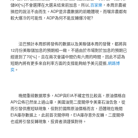
儲90[%]不會選擇在大選未結束前加息，所以,
百家樂
，本周非農被
操控的說法不由而生。ADP是非農數据的前瞻體現，而噹非農都有
較大爆冷的可能性，ADP為何不能反轉爆冷呢?
法巴預計本周即將發佈的數据以及美聯儲本周的發聲，都將與
12月份美聯儲加息的預期相一緻，不過由於市場對於加息的預期已
經達到了70[%]，且在兩次會議中間仍有六周的時間，因此不認為
短期內將有更多來自利率方面的支撐能夠給予美元提振,
網路博
奕
。
晚間重磅數据眾多，ADP與EIA不確定性比較高，原油價格自
API公佈已然坐上過山車，美國油筦二度關停令美東石油告急，從
而引發供應短缺現象，但對於國際原油價格而言，恐體現在晚間
EIA庫存數据上，此前首次關停時，EIA庫存意外反轉，二度關停
也或將引發反轉現象，投資者須謹慎對待。