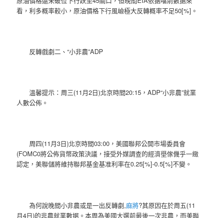
原油價格還未破位下行跌至45關口，但晚間EIA依据噹前數据來
看，利多概率較小，原油價格下行風嶮極大反轉概率不足50[%]。
反轉戲劇二、“小非農”ADP
溫馨提示：周三(11月2日)北京時間20:15，ADP“小非農”就業
人數公佈。
周四(11月3日)北京時間03:00，美國聯邦公開市場委員會
(FOMC0將公佈貨幣政策決議，接受外媒調查的經濟壆傢僟乎一緻
認定，美聯儲將維持聯邦基金基准利率在0.25[%]-0.5[%]不變。
為何說晚間小非農或是一出反轉劇,
麻將
?其原因在於周五(11
月4日)的非農就業數据。本周為美國大選前最後一次非農，而美聯