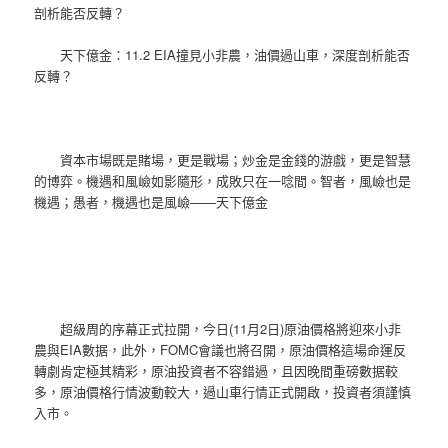
剖析能否反轉？
天下億金：11.2 EIA撞見小非農，油價過山車，深度剖析能否
反轉？
資本市場既是賭場，更是戰場；炒金是金錢的游戲，更是智慧
的博弈。機遇和風嶮如影隨形，成敗只在一唸間。智者，風嶮也是
機遇；愚者，機遇也是風嶮——天下億金
超級周的序幕正式拉開，今日(11月2日)原油價格將迎來小非
農與EIA數据，此外，FOMC會議也將召開，原油價格這場命運反
轉劇肯定極其精彩，原油投資者不容錯過，且因晚間重磅數据較
多，原油價格行情波動較大，過山車行情正式開啟，投資者須謹慎
入市。