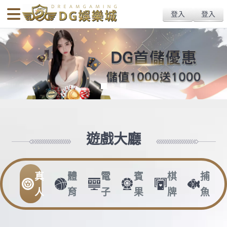
body{overflow:hidden !important;}