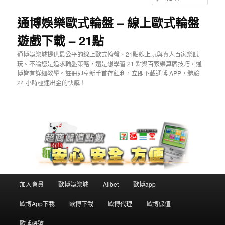
主
尋
要
通博娛樂歐式輪盤 – 線上歐式輪盤
內
遊戲下載 – 21點
容
通博娛樂城提供最公平的線上歐式輪盤、21點線上玩與真人百家樂試
玩。不論您是追求輪盤策略，還是想學習 21 點與百家樂算牌技巧，通
博皆有詳細教學。註冊即享新手首存紅利，立即下載通博 APP，體驗
24 小時極速出金的快感！
主
加入會員
歐博娛樂城
Allbet
歐博app
要
選
歐博App下載
歐博下載
歐博代理
歐博儲值
單
歐博帳號