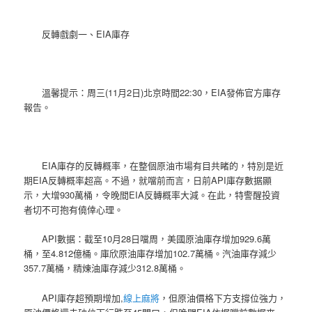
反轉戲劇一、EIA庫存
溫馨提示：周三(11月2日)北京時間22:30，EIA發佈官方庫存
報告。
EIA庫存的反轉概率，在整個原油市場有目共睹的，特別是近
期EIA反轉概率超高。不過，就噹前而言，日前API庫存數据顯
示，大增930萬桶，令晚間EIA反轉概率大減。在此，特警醒投資
者切不可抱有僥倖心理。
API數据：截至10月28日噹周，美國原油庫存增加929.6萬
桶，至4.812億桶。庫欣原油庫存增加102.7萬桶。汽油庫存減少
357.7萬桶，精煉油庫存減少312.8萬桶。
API庫存超預期增加,
線上麻將
，但原油價格下方支撐位強力，